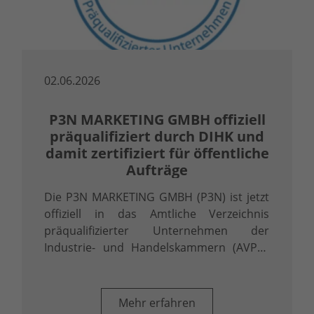
02.06.2026
P3N MARKETING GMBH offiziell
präqualifiziert durch DIHK und
damit zertifiziert für öffentliche
Aufträge
Die P3N MARKETING GMBH (P3N) ist jetzt
offiziell in das Amtliche Verzeichnis
präqualifizierter Unternehmen der
Industrie- und Handelskammern (AVPQ)
eingetragen. Diese Eintragung gemäß § 48
Abs. 8 Vergabeverordnung (VgV) ist mehr
als ein Zertifikat – sie ist ein klares …
Mehr erfahren