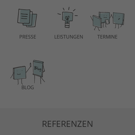
er
PRESSE
LEISTUNGEN
TERMINE
Mit
LinkedIn
zum
B2B-
Glück
-
Kundenerfolgserle
BLOG
REFERENZEN