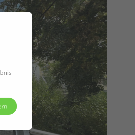
ebnis
ern