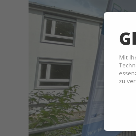
Gl
Mit I
Techno
essenz
zu ve