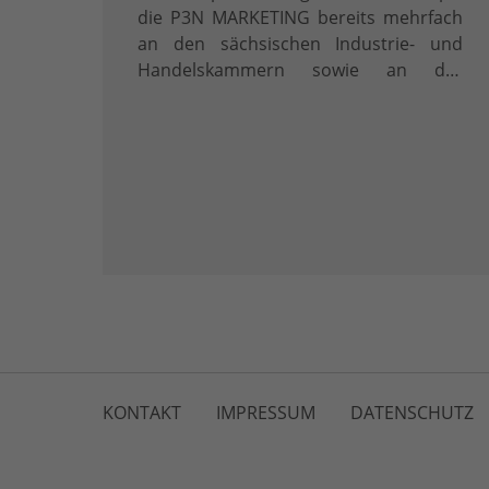
die P3N MARKETING bereits mehrfach
an den sächsischen Industrie- und
Handelskammern sowie an der
Staatlichen Studienakademie in
Glauchau gestalten durfte, erhalten die
Teilnehmer wertvolle Anregungen und
Checklisten.
KONTAKT
IMPRESSUM
DATENSCHUTZ