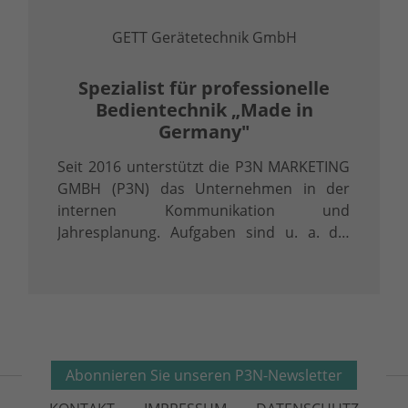
GETT Gerätetechnik GmbH
Spezialist für professionelle
Bedientechnik „Made in
Germany"
Seit 2016 unterstützt die P3N MARKETING
GMBH (P3N) das Unternehmen in der
internen Kommunikation und
Jahresplanung. Aufgaben sind u. a. die
konzeptionelle Gestaltung, Moderation
sowie Vor- und Nachbereitung von
Workshops zur Kunden-, Prozess- und
Mitarbeiterperspektive …
Abonnieren Sie unseren P3N-Newsletter