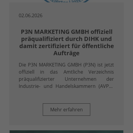
02.06.2026
P3N MARKETING GMBH offiziell
präqualifiziert durch DIHK und
damit zertifiziert für öffentliche
Aufträge
Die P3N MARKETING GMBH (P3N) ist jetzt
offiziell in das Amtliche Verzeichnis
präqualifizierter Unternehmen der
Industrie- und Handelskammern (AVPQ)
eingetragen. Diese Eintragung gemäß § 48
Abs. 8 Vergabeverordnung (VgV) ist mehr
als ein Zertifikat – sie ist ein klares …
Mehr erfahren