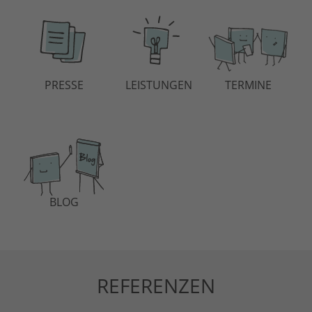
er
PRESSE
LEISTUNGEN
TERMINE
Mit
LinkedIn
zum
B2B-
Glück
-
Kundenerfolgserle
BLOG
REFERENZEN