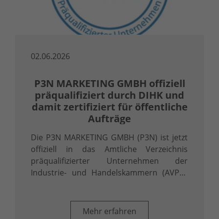
02.06.2026
P3N MARKETING GMBH offiziell
präqualifiziert durch DIHK und
damit zertifiziert für öffentliche
Aufträge
Die P3N MARKETING GMBH (P3N) ist jetzt
offiziell in das Amtliche Verzeichnis
präqualifizierter Unternehmen der
Industrie- und Handelskammern (AVPQ)
eingetragen. Diese Eintragung gemäß § 48
Abs. 8 Vergabeverordnung (VgV) ist mehr
als ein Zertifikat – sie ist ein klares …
Mehr erfahren