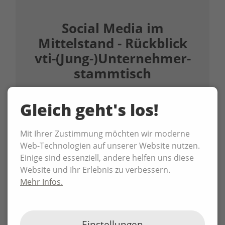
Social Media im
Mittelstand - Rückblick
vti-(Jung-)Unternehmer­
stammtisch
Social Media im Mittelstand - Hopfen und
Gleich geht's los!
Malz verloren? Beim vti-
Unternehmerstammtisch am 20. März
2026 haben Dr. Ina Meinelt und Lisa Maria
Mit Ihrer Zustimmung möchten wir moderne
Riedel aus dem P3N-Team gezeigt: Social
Web-Technologien auf unserer Website nutzen.
Media funktioniert auch im Mittelstand.
Einige sind essenziell, andere helfen uns diese
Entscheidend ist, wie man es angeht.
Website und Ihr Erlebnis zu verbessern.
Mehr Infos.
Alle News
Einstellungen