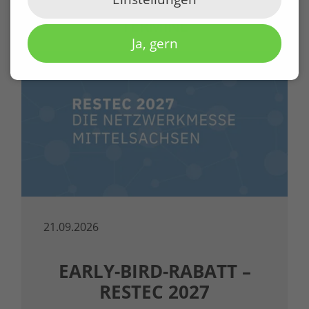
TERMINE
Ja, gern
21.09.2026
EARLY-BIRD-RABATT –
RESTEC 2027