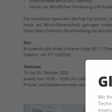
Kreishandwerkerschaft Chemnitz
Verein zur Beruflichen Förderung und Ausbi
Die Initiatoren sponsern die Pop-Up-School, s
muss ein Mund-Nasenschutz getragen sowie 
https://bip-chemnitz.de/anmeldung-veranstalt
Ort:
Brückenstraße direkt hinterm Kopp 09111 Che
Telefon: +49 371 5265550
Termine:
19. bis 30. Oktober 2020
Gl
Jeweils von 10:00 – 12:00 Uhr und 13:00 – 15:00
Presse- und Medienvertreter sind herzlich ein
Mit I
Techno
essenz