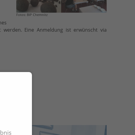
Fotos: BIP Chemnitz
mes
t werden. Eine Anmeldung ist erwünscht via
ird gebeten.
ebnis