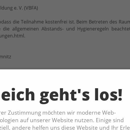
ldung e. V. (VBFA)
odass die Teilnahme kostenfrei ist. Beim Betreten des Rau
die allgemeinen Abstands- und Hygieneregeln beachte
ungen.html.
mnitz
eich geht's los!
 Uhr
geladen, sich selbst ein Bild zu machen! Um Voranmeldung w
hrer Zustimmung möchten wir moderne Web-
logien auf unserer Website nutzen. Einige sind
iell, andere helfen uns diese Website und Ihr Erl