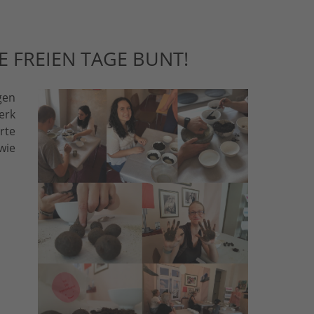
 FREIEN TAGE BUNT!
gen
erk
rte
wie