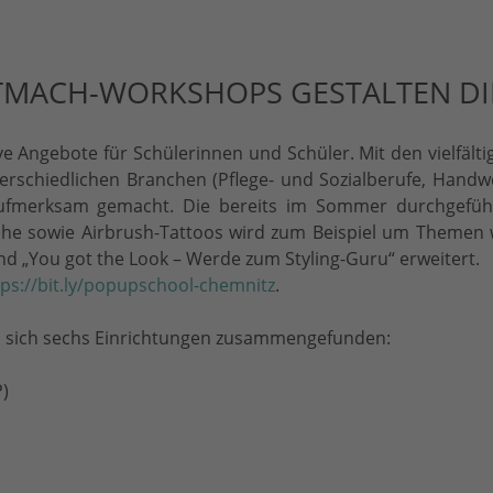
ITMACH-WORKSHOPS GESTALTEN DIE
ve Angebote für Schülerinnen und Schüler. Mit den vielfälti
erschiedlichen Branchen (Pflege- und Sozialberufe, Handw
 aufmerksam gemacht. Die bereits im Sommer durchgefüh
he sowie Airbrush-Tattoos wird zum Beispiel um Themen 
nd „You got the Look – Werde zum Styling-Guru“ erweitert.
tps://bit.ly/popupschool-chemnitz
.
n sich sechs Einrichtungen zusammengefunden:
P)