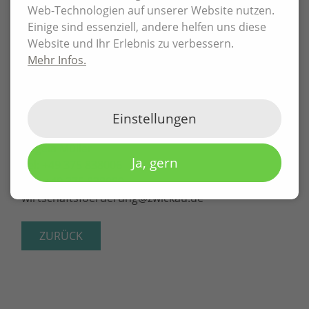
Web-Technologien auf unserer Website nutzen.
Media Marketing messbare Erfolge erzielen kann.
Einige sind essenziell, andere helfen uns diese
Website und Ihr Erlebnis zu verbessern.
Detaillierte Informationen und Anmeldung auf der
Mehr Infos.
Webseite
Kontakt
Einstellungen
Angela Müller
Ja, gern
Tel: +49 375 838006
Fax: +49 375 838080
wirtschaftsfoerderung@zwickau.de
ZURÜCK