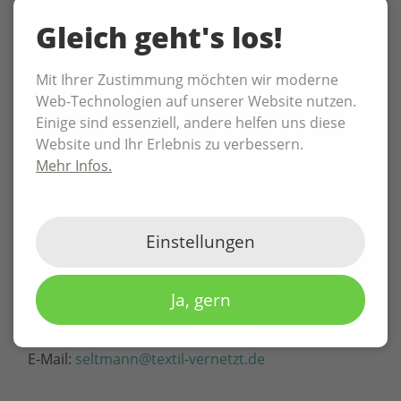
Dagmar Gesmann-Nuissl, TU Chemnitz
Gleich geht's los!
| Christoph Neuberg, Geschäftsführer
Industrie/Außenwirtschaft IHK
Chemnitz; Foto: P3N MARKETING
Mit Ihrer Zustimmung möchten wir moderne
Mittelstand 4.0-Kompetenzzentrum
Textil
Web-Technologien auf unserer Website nutzen.
vernetzt
Einige sind essenziell, andere helfen uns diese
Schaufenster „Vertikale Integration und
Website und Ihr Erlebnis zu verbessern.
vernetzte Produktionsketten“
Mehr Infos.
Annaberger Straße 240
09125 Chemnitz
Einstellungen
Ansprechpartner und weitere Informationen
Sächsisches Textilforschungsinstitut e.V. (STFI)
Projektleiter Dirk Zschenderlein
Ja, gern
Projektkoordinatorin Frizzi Seltmann
Telefon: +49 371 5274-291
E-Mail:
seltmann@textil-vernetzt.de