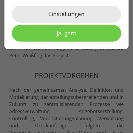
zukunftsorientiertes, über den Tellerrand schauen
bei der Konzeption des neuen Systems. “Wir haben
Einstellungen
uns in die Aufgabe und die Prozesse beim
Volkswagen Bildungsinstitut intensiv eingearbeitet
Ja, gern
und gemeinsam mit dem Kunden eine nachhaltige
Lösung geschaffen, die kontinuierlich und flexibel
an neue Themen angepasst wird.", beschreibt
Peter Weißflog das Projekt.
PROJEKTVORGEHEN
Nach der gemeinsamen Analyse, Definition und
Modellierung der abteilungsübergreifenden und in
Zukunft zu zentralisierenden Prozesse wie
Adressverwaltung, Angebotserstellung.
Controlling, Veranstaltungsplanung, Verwaltung
und Druckaufträge folgten die
Vorbereitungsarbeiten. Alle Daten und Listen