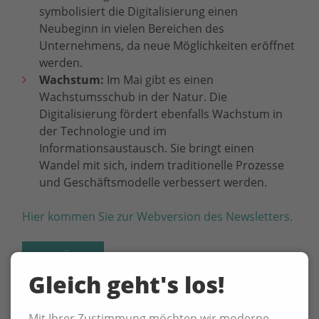
symbolisiert die Digitalisierung einen
Neubeginn in vielen Bereichen des
Unternehmens, da neue Möglichkeiten eröffnet
werden.
Wachstum:
Im Mai gibt es einen
Wachstumsschub in der Natur. Die
Digitalisierung fördert ebenfalls Wachstum in
der Technologie und im
Informationsaustausch. Sie bringt einen
Wandel mit sich, indem traditionelle Prozesse
und Geschäftsmodelle verbessert werden.
Hier kommen Sie zur Webversion des Newsletters.
ZURÜCK
Gleich geht's los!
Mit Ihrer Zustimmung möchten wir moderne