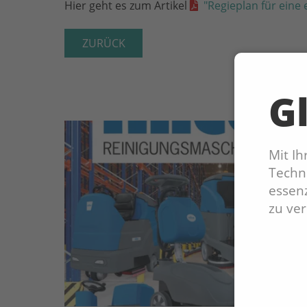
Hier geht es zum Artikel
"Regieplan für eine
ZURÜCK
Gl
Mit I
Techno
essenz
zu ve