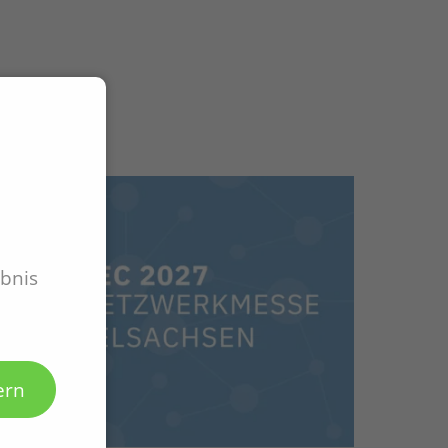
ebnis
ern