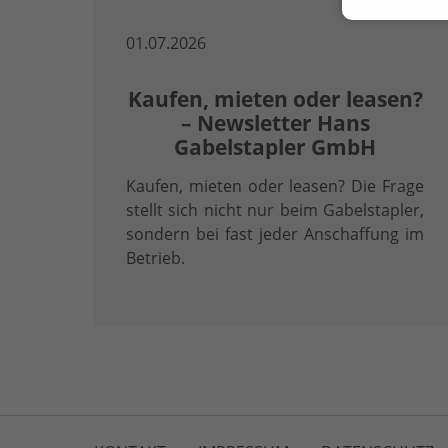
01.07.2026
Kaufen, mieten oder leasen?
– Newsletter Hans
Gabelstapler GmbH
Kaufen, mieten oder leasen? Die Frage
stellt sich nicht nur beim Gabelstapler,
sondern bei fast jeder Anschaffung im
Betrieb.