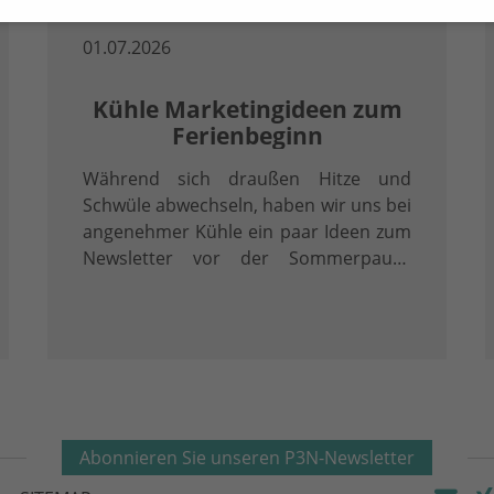
01.07.2026
Kühle Marketingideen zum
Ferienbeginn
Während sich draußen Hitze und
Schwüle abwechseln, haben wir uns bei
angenehmer Kühle ein paar Ideen zum
Newsletter vor der Sommerpause
gehabt!
Abonnieren Sie unseren P3N-Newsletter