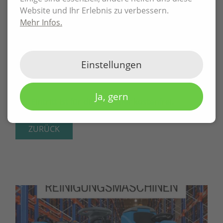
Website und Ihr Erlebnis zu verbessern.
Die Veranstalter und vor allem die Teams aus den
Mehr Infos.
Pflegeeinrichtungen freuen sich über zahlreichen
Besuch in der Sporthalle an der Jahnbaude, die die
Mannschaften anfeuern, und laden alle
Einstellungen
fußballbegeisterten Chemnitzerinnen und
Chemnitzer recht herzlich ein!
Ja, gern
Der Eintritt ist für die Besucher kostenfrei.
ZURÜCK