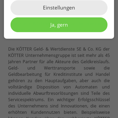
Sicherheitstechnik, Reinigungs- und
Einstellungen
Personaldienstleistungen aus einer Hand. Die
KÖTTER Unternehmensgruppe erwirtschaftete mit
ihren rund 18.100 Mitarbeitern an den mehr als 50
Ja, gern
Standorten in Deutschland im letzten Jahr einen
Umsatz von 502 Mio. €.
Die KÖTTER Geld- & Wertdienste SE & Co. KG der
KÖTTER Unternehmensgruppe ist seit mehr als 45
Jahren Partner für alle Akteure des Geldkreislaufs.
Geld- und Werttransporte sowie die
Geldbearbeitung für Kreditinstitute und Handel
gehören zu den Hauptaufgaben, aber auch die
vollständige Disposition von Automaten und
individuelle Abwurftresorlösungen sind Teile des
Servicespektrums. Ein wichtiger Erfolgsschlüssel
des Unternehmens sind Innovationen, die einen
erhöhten Kundennutzen bieten. Beispielsweise