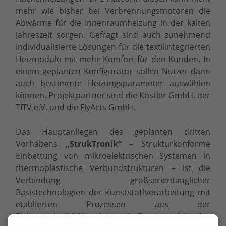
mehr wie bisher bei Verbrennungsmotoren die
Abwärme für die Innenraumheizung in der kalten
Jahreszeit sorgen. Gefragt sind auch zunehmend
individualisierte Lösungen für die textilintegrierten
Heizmodule mit mehr Komfort für den Kunden. In
einem geplanten Konfigurator sollen Nutzer dann
auch bestimmte Heizungsparameter auswählen
können. Projektpartner sind die Köstler GmbH, der
TITV e.V. und die FlyActs GmbH.
Das Hauptanliegen des geplanten dritten
Vorhabens
„StrukTronik“
– Strukturkonforme
Einbettung von mikroelektrischen Systemen in
thermoplastische Verbundstrukturen – ist die
Verbindung großserientauglicher
Basistechnologien der Kunststoffverarbeitung mit
etablierten Prozessen aus der
Elektrotechnik/Mikroelektronik. Damit verfolgt das