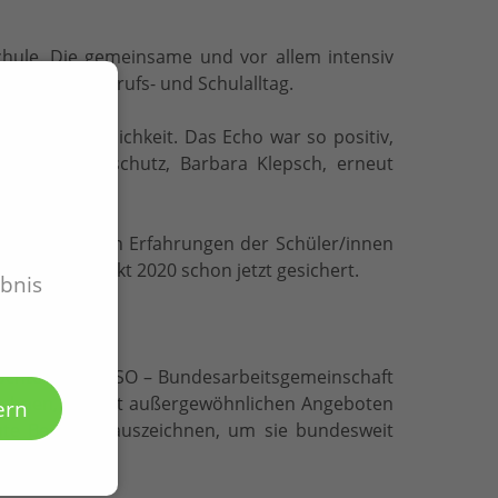
schule. Die gemeinsame und vor allem intensiv
rungen im Berufs- und Schulalltag.
l der Öffentlichkeit. Das Echo war so positiv,
 Verbraucherschutz, Barbara Klepsch, erneut
 sehr positiven Erfahrungen der Schüler/innen
s Folgeprojekt 2020 schon jetzt gesichert.
ebnis
möchte die BAGSO – Bundesarbeitsgemeinschaft
zeichnen, die mit außergewöhnlichen Angeboten
ern
te Beispiele auszeichnen, um sie bundesweit