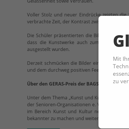
Gelassenheit sowie Vertrauen.
Voller Stolz und neuer Eindrücke zeigten die
verbrachte Zeit, der Kontrast zwischen Verga
Gl
Die Schüler präsentierten die Bilder beim jäh
dass die Kunstwerke auch zum Azubi-Treffen
ausgestellt wurden.
Mit I
Derzeit schmücken die Bilder ein Klassenzimm
Techno
und dem durchweg positiven Feedback der stati
essenz
zu ve
Über den GERAS-Preis der BAGSO 2019
Unter dem Thema „Kunst und Kultur als Schlü
der Senioren-Organisationen e. V. – mit dem 
im Bereich Kunst und Kultur neue Wege gehe
bekannter zu machen und weitere Einrichtung