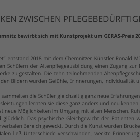
KEN ZWISCHEN PFLEGEBEDÜRFTI
Chemnitz bewirbt sich mit Kunstprojekt um GERAS-Preis 
et“ entstand 2018 mit dem Chemnitzer Künstler Ronald Mü
, den Schülern der Altenpflegeausbildung einen Zugang zu
ke zu gestalten. Die zehn teilnehmenden Altenpflegeschül
 den Bildern wurden Gefühle, Erinnerungen, Individualität
 sammelten die Schüler gleichzeitig ganz neue Erfahrung
sleistungen lernten sie diese ganz anders und neu kennen. S
st neue Möglichkeiten im Umgang mit alten Menschen. Ruhi
d glücklich. Das psychische Gleichgewicht der Patienten w
verbalen Bereich geweckt. Durch die Kunst wurden Brücke
en ließ Unterschiede verschwinden, weckte Erinnerunge