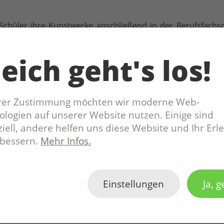
 Schüler ihre Kunstwerke anschließend in der Berufsfach
ngenem und Gegenwärtigem, brachten ihnen bleibende Erfah
eich geht's los!
rlichen Absolvententreffen des BIP im Mai 2019 das erste Ma
 mit der sächsischen Staatsministerin für Soziales und
hrer Zustimmung möchten wir moderne Web-
er der BIP Berufsfachschule für Altenpflege. Aufgrund der
logien auf unserer Website nutzen. Einige sind
onären und ambulanten Pflegeeinrichtungen/-dienste ist da
iell, andere helfen uns diese Website und Ihr Erl
rbessern.
Mehr Infos.
ssel zur Teilhabe von Menschen in Pflegeeinrichtungen“ 
GERAS-Preis 2019 Pflegeeinrichtungen und Initiativen aus
Einstellungen
Ja, g
n. Mit dem Wettbewerb will die Arbeitsgemeinschaft gu
en und Institutionen zur Nachahmung anzuregen.