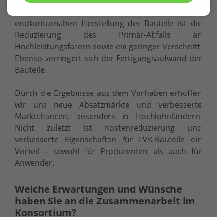
Ein weiteres Resultat der präzisen,
endkonturnahen Herstellung der Bauteile ist die
Reduzierung des Primär-Abfalls an
Hochleistungsfasern sowie ein geringer Verschnitt.
Ebenso verringert sich der Fertigungsaufwand der
Bauteile.
Durch die Ergebnisse aus dem Vorhaben erhoffen
wir uns neue Absatzmärkte und verbesserte
Marktchancen, besonders in Hochlohnländern.
Nicht zuletzt ist Kostenreduzierung und
verbesserte Eigenschaften für FVK-Bauteile ein
Vorteil – sowohl für Produzenten als auch für
Anwender.
Welche Erwartungen und Wünsche
haben Sie an die Zusammenarbeit im
Konsortium?