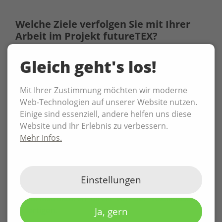
Welche Ziele verfolgen Sie mit Ihrer
Arbeit im Projekt futureTEX?
Konkret sollten Lösungsszenarien für die
Gleich geht's los!
Herstellung eben dieser endkonturnahen,
belastungs- und prozessgerechten
Mit Ihrer Zustimmung möchten wir moderne
Textilstrukturen entwickelt werden. Der Ansatz war
Web-Technologien auf unserer Website nutzen.
diese unter anderem durch lokale Verstärkungen
Einige sind essenziell, andere helfen uns diese
und gestufte Wanddickenübergänge zu realisieren.
Website und Ihr Erlebnis zu verbessern.
Mehr Infos.
Unsere Ziele bedingen natürlich auch eine
Anpassung der Maschinentechnologie, was
ebenfalls ein Fokusthema des
Verbundkonsortiums war. Damit wird es möglich
Einstellungen
bauteilspezifische Halbzeuge und komplexe
Preformstrukturen direkt von der Textilmaschine
zu fertigen.
Ja, gern