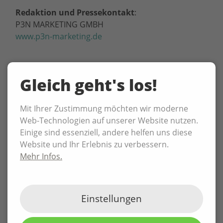
Redaktion und Pressekontakt
:
P3N MARKETING GMBH
www.p3n-marketing.de
Gleich geht's los!
Badezuber von
KTW Badezuber
Badezuber von
KTW Badezuber -
KTW made in ERZ
für 365 Tage
KTW made in ERZ
Innovation aus
Mit Ihrer Zustimmung möchten wir moderne
Badespass
mit
dem Erzgebirge
Web-Technologien auf unserer Website nutzen.
verschiedenem
Equipment
Einige sind essenziell, andere helfen uns diese
Website und Ihr Erlebnis zu verbessern.
Mehr Infos.
ZURÜCK
Einstellungen