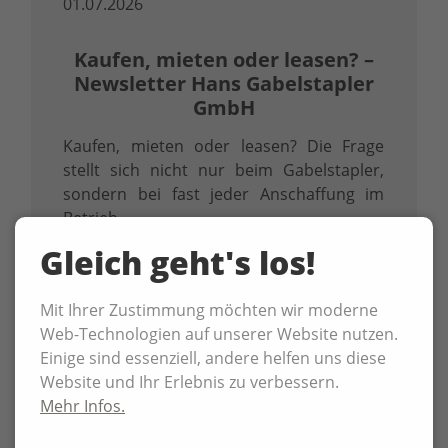
01.07.2026
Kaufen, mieten oder leasen? –
Newsletter Hans Gabelstapler
GmbH
Kaufen, mieten oder leasen? Die Frage
stellt sich nicht nur beim Gabelstapler,
sondern bei fast jeder Anschaffung im
Betrieb.
Gleich geht's los!
Mit Ihrer Zustimmung möchten wir moderne
Web-Technologien auf unserer Website nutzen.
Einige sind essenziell, andere helfen uns diese
Website und Ihr Erlebnis zu verbessern.
Mehr Infos.