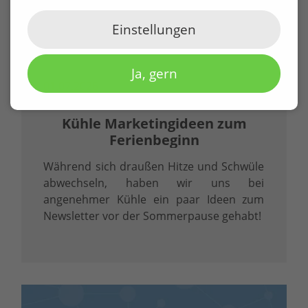
Einstellungen
Ja, gern
01.07.2026
Kühle Marketingideen zum
Ferienbeginn
Während sich draußen Hitze und Schwüle
abwechseln, haben wir uns bei
angenehmer Kühle ein paar Ideen zum
Newsletter vor der Sommerpause gehabt!