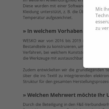
Diese wurden mit einer Software zur Auswertu
Mit I
Kleidung unterstützt, z. B. die Überwachung 
Techno
Temperatur aufgezeichnet.
essenz
zu ve
» In welchem Vorhaben arbeiten S
WESKO war von 2016 bis 2019 im Umsetzungs
Bestandteile zu konstruieren, um später die We
Verfahren, bei welchem Kunststoff unter Druc
die Werkzeuge mit austauschbaren Formeinsätze
Zudem entwickelten wir die grundlegenden te
über die ins Textil zu integrierenden elektro
Struktur für den gesamten Herstellungsprozess
» Welchen Mehrwert möchte Ihr U
Durch die Beteiligung in den F&E-Verbundvor