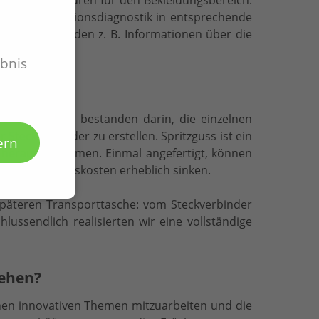
on einer Funktionsdiagnostik in entsprechende
s Konzept werden z. B. Informationen über die
ebnis
re Aufgaben bestanden darin, die einzelnen
Steckverbinder zu erstellen. Spritzguss ist ein
ern
il herauszukommen. Einmal angefertigt, können
e Herstellungskosten erheblich sinken.
späteren Transporttasche: vom Steckverbinder
lussendlich realisierten wir eine vollständige
iehen?
nen innovativen Themen mitzuarbeiten und die