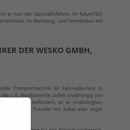
ist er nun der Geschäftsführer. Im futureTEX-
 Unternehmens im Werkzeug- und Formenbau mit
HRER DER WESKO GMBH,
tile Transporttechnik für Fahrradkuriere zu
, wie z. B. Medikamente, sollen unabhängig von
 Produkte zu befördern, ist es unabdingbar,
ung sowie einen Transfer mit Kabel oder sogar
extilen Strukturen für den Bekleidungsbereich.