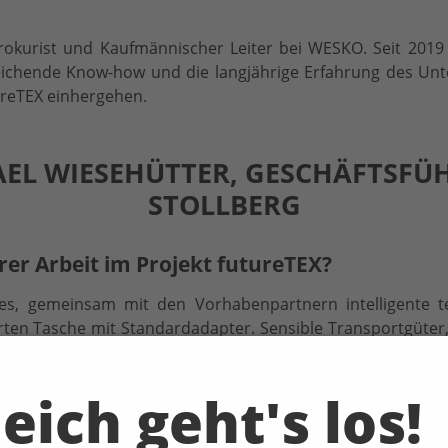
Prokurist und Kaufmännischer Leiter bei WESKO. Seit 2019 
eitreichende Know-how und die langjährige Erfahrung des
ureTEX einhergehen.
AEL WIESEHÜTTER, GESCHÄFTSFÜ
STOLLBERG
hrer Arbeit im Projekt futureTEX?
s, gemeinsam mit den Vorhabenpartnern intelligente tex
marten Tasche mit Standardadapter. Sensible Transportgüter
erteuerter Energie sicher ans Ziel gebracht werden. Um
ten Schnittstellen zu entwickeln, die eine Stromversorg
eich geht's los!
ts, nutzen wir die Technologie der leitfähigen Fasern in t