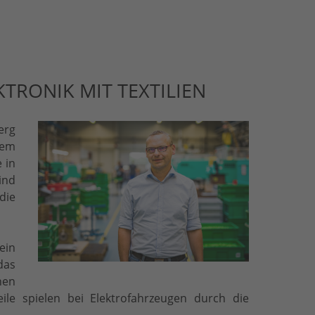
RONIK MIT TEXTILIEN
erg
dem
 in
ind
die
ein
das
hen
teile spielen bei Elektrofahrzeugen durch die