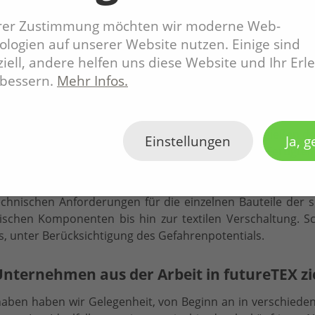
ng medizinisch relevanter Daten gekoppelt. Die Integrati
hrer Zustimmung möchten wir moderne Web-
von Patienten oder Leistungssportlern. Über ein modulare
logien auf unserer Website nutzen. Einige sind
iell, andere helfen uns diese Website und Ihr Erl
rbessern.
Mehr Infos.
ie aktiv mit? Was sind Ihre Aufgaben?
vorhaben Inmouldtronic als Vorhabenpartner aktiv. Unse
rkzeuge, als auch die Formeinsätze für das Spritzgießen der 
Einstellungen
Ja, g
k in ein Werkzeug eingespritzt wird, um dann als Fertigte
n immer wieder die gleichen Bauteile fertigen, wodurch di
chnischen Anforderungen für die einzelnen Bauteile der 
nischen Komponenten bis hin zur textilen Verschaltung. Sch
, unter Berücksichtigung des Gefahrenpotentials.
nternehmen aus der Arbeit in futureTEX z
haben haben wir Gelegenheit, von Beginn an in verschiede