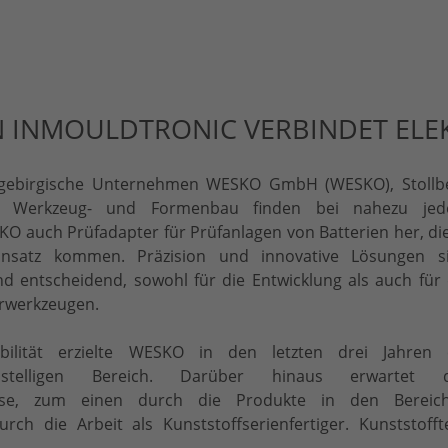
 INMOULDTRONIC VERBINDET ELEKT
s erzgebirgische Unternehmen WESKO GmbH (WESKO), Stollb
s Werkzeug- und Formenbau finden bei nahezu je
O auch Prüfadapter für Prüfanlagen von Batterien her, die
Einsatz kommen. Präzision und innovative Lösungen s
entscheidend, sowohl für die Entwicklung als auch für 
erwerkzeugen.
ilität erzielte WESKO in den letzten drei Jahren 
istelligen Bereich. Darüber hinaus erwartet 
hse, zum einen durch die Produkte in den Bereic
durch die Arbeit als Kunststoffserienfertiger. Kunststoff