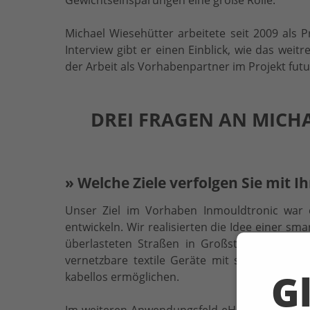
Gewichtseinsparungen eine große Rolle.
Michael Wiesehütter arbeitete seit 2009 als 
Interview gibt er einen Einblick, wie das w
der Arbeit als Vorhabenpartner im Projekt fut
DREI FRAGEN AN MICH
» Welche Ziele verfolgen Sie mit I
Unser Ziel im Vorhaben Inmouldtronic war e
entwickeln. Wir realisierten die Idee einer s
überlasteten Straßen in Großstädten oder v
vernetzbare textile Geräte mit standardisier
Gl
kabellos ermöglichen.
Im weiteren Anwendungsfeld eHealth des Projek