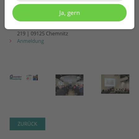
Thema
: Herausforderung Energiewende
Termin
: 30. Januar 2017 | Einlass ab 18:00 Uhr
Ja, gern
| Beginn 18:20 Uhr
Ort
: Projekthaus METEOR | Reichenhainer Str.
219 | 09125 Chemnitz
Anmeldung
ZURÜCK