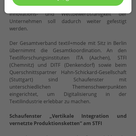
sensibilisieren und zu unterstützen. Die
Innovations- und Wettbewerbsfähigkeit der
Unternehmen soll dadurch weiter gefestigt
werden.
Der Gesamtverband textil+mode mit Sitz in Berlin
übernimmt die Gesamtkoordination. An den
Textilforschungsinstituten ITA (Aachen), STFI
(Chemnitz) und DITF (Denkendorf) sowie beim
Querschnittspartner Hahn-Schickard-Gesellschaft
(Stuttgart) sind Schaufenster mit
unterschiedlichen Themenschwerpunkten
eingerichtet, um Digitalisierung in der
Textilindustrie erlebbar zu machen.
Schaufenster „Vertikale Integration und
vernetzte Produktionsketten“ am STFI