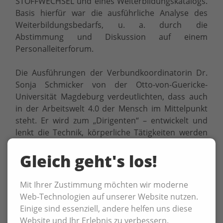
STOFFWECHSEL und eines Weiterbildungskatalogs.
Basis hierfür war die ausführliche Analyse des
Weiterbildungsbedarfs, u. a. durch die
Abstimmung und Diskussion auf einem
Personalleiterforum.
Die Ausführungen der Verbundkoordinatorin Dr.
Sonja Schmicker von der Otto-von-Guericke-
Universität Magdeburg verdeutlichten, dass auch
in der Arbeitswelt 4.0 der Mensch im Mittelpunkt
steht. Er wird zum „Dirigenten“ – entwickelt und
lenkt die Technik, körperliche Tätigkeiten werden
ersetzt oder erleichtert. Um die KMU der
Gleich geht's los!
Textilbranche bei diesem Wandel zu unterstützen,
sollen die Vorhabenergebnisse im geplanten
TourAtlas nutzenorientiert aufbereitet und
Mit Ihrer Zustimmung möchten wir moderne
präsentiert werden. Dieser wird voraussichtlich
Web-Technologien auf unserer Website nutzen.
noch Ende des Jahres erscheinen.
Einige sind essenziell, andere helfen uns diese
Website und Ihr Erlebnis zu verbessern.