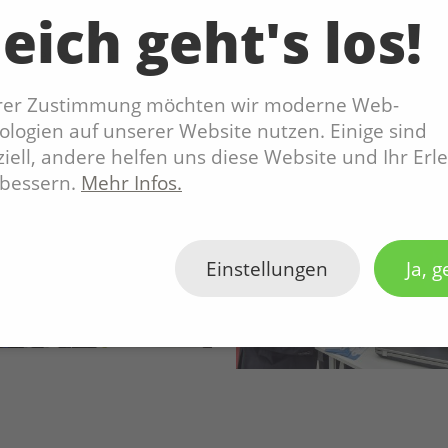
d Events aus einer Hand. Egal ob für Konzerte, Sho
eich geht's los!
uktionen – das vielseitig kombinierbare Raumangebot mit
n erfahrenes Veranstaltungsteam realisiert Veranstaltu
Ticketing.
hrer Zustimmung möchten wir moderne Web-
logien auf unserer Website nutzen. Einige sind
iell, andere helfen uns diese Website und Ihr Erl
rbessern.
Mehr Infos.
Einstellungen
Ja, g