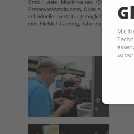
GmbH viele Möglichkeiten für Messen un
Gl
Firmenveranstaltungen, Open Air oder TV-Prod
individuelle Gestaltungsmöglichkeiten. Ei
einschließlich Catering, Rahmenprogramm und 
Mit I
Techno
essenz
zu ve