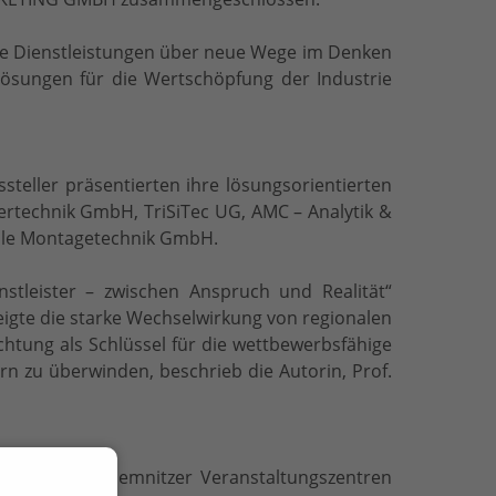
e Dienstleistungen über neue Wege im Denken
ösungen für die Wertschöpfung der Industrie
teller präsentierten ihre lösungsorientierten
ertechnik GmbH, TriSiTec UG, AMC – Analytik &
ble Montagetechnik GmbH.
tleister – zwischen Anspruch und Realität“
eigte die starke Wechselwirkung von regionalen
chtung als Schlüssel für die wettbewerbsfähige
rn zu überwinden, beschrieb die Autorin, Prof.
etet die C³ Chemnitzer Veranstaltungszentren