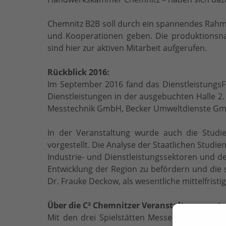
Chemnitz B2B soll durch ein spannendes Rah
und Kooperationen geben. Die produktionsna
sind hier zur aktiven Mitarbeit aufgerufen.
Rückblick 2016:
Im September 2016 fand das DienstleistungsFo
Dienstleistungen in der ausgebuchten Halle 2
Messtechnik GmbH, Becker Umweltdienste Gmb
In der Veranstaltung wurde auch die Studi
vorgestellt. Die Analyse der Staatlichen Stud
Industrie- und Dienstleistungssektoren und de
Entwicklung der Region zu befördern und die s
Dr. Frauke Deckow, als wesentliche mittelfristi
Über die C³ Chemnitzer Veranstaltungszen
Mit den drei Spielstätten Messe Chemnitz, S