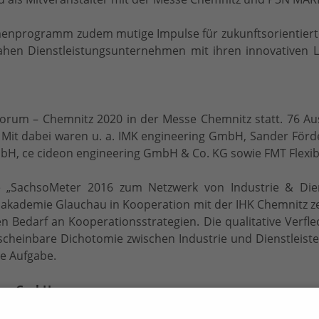
menprogramm zudem mutige Impulse für zukunftsorientiert
hen Dienstleistungsunternehmen mit ihren innovativen L
rum – Chemnitz 2020 in der Messe Chemnitz statt. 76 Auss
. Mit dabei waren u. a. IMK engineering GmbH, Sander Förd
H, ce cideon engineering GmbH & Co. KG sowie FMT Flexi
e „SachsoMeter 2016 zum Netzwerk von Industrie & Diens
ienakademie Glauchau in Kooperation mit der IHK Chemnitz z
n Bedarf an Kooperationsstrategien. Die qualitative Verfle
cheinbare Dichotomie zwischen Industrie und Dienstleiste
ge Aufgabe.
tren GmbH
tadthalle Chemnitz und dem Wasserschloss Klaffenbach bi