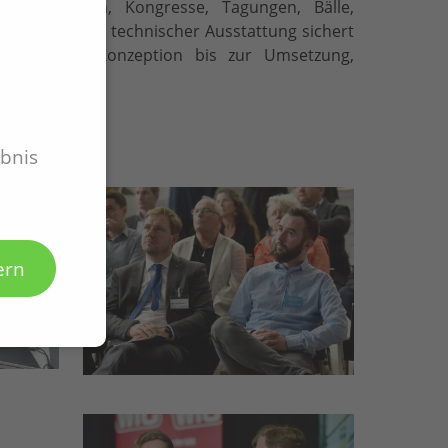
ws, Messen, Kongresse, Tagungen, Bälle,
 hochwertiger technischer Ausstattung sichert
ngen von der Konzeption bis zur Umsetzung,
ebnis
ern