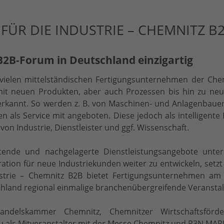
ÜR DIE INDUSTRIE – CHEMNITZ B2
B2B-Forum in Deutschland einzigartig
vielen mittelständischen Fertigungsunternehmen der Che
it neuen Produkten, aber auch Prozessen bis hin zu neu
erkannt. So werden z. B. von Maschinen- und Anlagenbaue
 als Service mit angeboten. Diese jedoch als intelligente
on Industrie, Dienstleister und ggf. Wissenschaft.
eitende und nachgelagerte Dienstleistungsangebote unt
ration für neue Industriekunden weiter zu entwickeln, setzt
ustrie – Chemnitz B2B bietet Fertigungsunternehmen am
schland regional einmalige branchenübergreifende Veranstal
ndelskammer Chemnitz, Chemnitzer Wirtschaftsförde
u als Mitveranstalter mit der Messe Chemnitz und P3N 