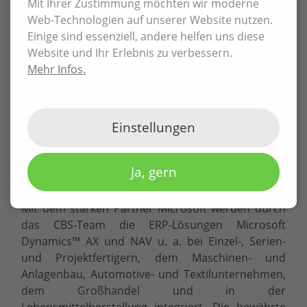
Mit Ihrer Zustimmung möchten wir moderne
Über die CBS Information Technologies AG
Web-Technologien auf unserer Website nutzen.
Die 1990 gegründete CBS Information
Einige sind essenziell, andere helfen uns diese
Technologies AG (CBS) ist IT-Partner für den
Website und Ihr Erlebnis zu verbessern.
Mittelstand und als Microsoft Gold Certified
Mehr Infos.
Partner spezialisiert auf IT-Lösungen zur
Optimierung aller kaufmännischen und
technischen Prozesse zur
Unternehmensorganisation. Damit liegt die
Einstellungen
Kernkompetenz der CBS in Beratung, Planung,
Projektierung, Weiterentwicklung und Einführung
Ja, gern
von ERP-Systemen.
Mit dem starken Partner Microsoft werden durch
das CBS-Team die ERP-Lösungen Microsoft
Dynamics™ AX und NAV u. a. bei Einzel-, Serien-
und Projektfertigern, dem Maschinen- und
Anlagenbau, Automotive- und Textilunternehmen,
dem Großhandel und in der
Lebensmittelherstellung integriert. Die bewährte