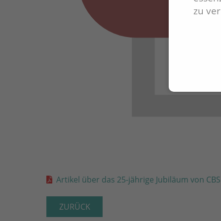
zu ve
Artikel über das 25-jährige Jubiläum von C
ZURÜCK