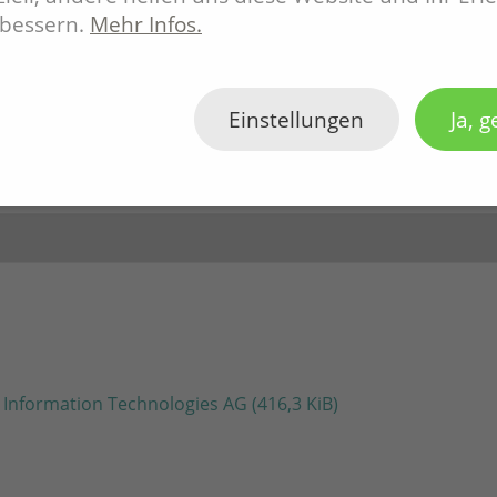
rbessern.
Mehr Infos.
Einstellungen
Ja, g
BS Information Technologies AG
(416,3 KiB)