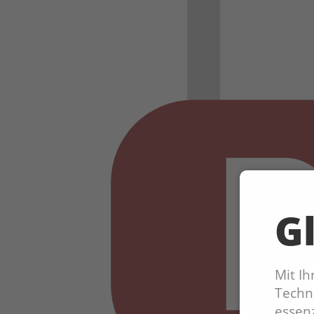
Gl
Mit I
Techno
essenz