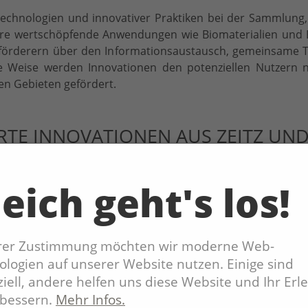
 Technologien und innovativer Praktiken bei der Sammlun
re wertschöpfende Anwendungen wie Biomaterialien und 
nsförderern über den Informationsaustausch, gemeinsame 
se Weise werden Innovationen den potenziellen Nutzern 
en Gebieten gefördert.
ERTE INNOVATIONEN AUS ZEITZ U
iven Ansatz, um gemeinsam Entwicklungs- und Verarb
eich geht's los!
s Programms "WIR! – Wandel durch Innovation in der Regio
, bringt BioZ alle Akteure an einen Tisch: Unternehmer
hrer Zustimmung möchten wir moderne Web-
nd Organisationen der Zivilgesellschaft.
logien auf unserer Website nutzen. Einige sind
iell, andere helfen uns diese Website und Ihr Erl
 Zeitz und Mitteldeutschlands auf: Einer starken Agrarwir
rbessern.
Mehr Infos.
elseitigen Chemieindustrie und einer der umfassendsten Fo