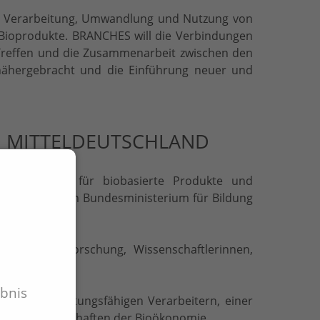
g, Verarbeitung, Umwandlung und Nutzung von
Bioprodukte. BRANCHES will die Verbindungen
Treffen und die Zusammenarbeit zwischen den
nähergebracht und die Einführung neuer und
ND MITTELDEUTSCHLAND
eitungspfade für biobasierte Produkte und
n" wird es vom Bundesministerium für Bildung
, Industrieforschung, Wissenschaftlerinnen,
ebnis
tschaft, leistungsfähigen Verarbeitern, einer
rschungslandschaften der Bioökonomie.