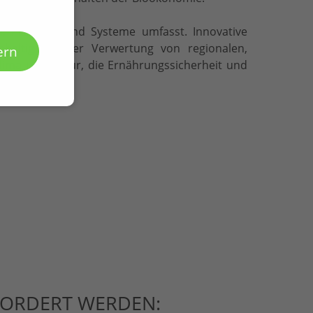
n, Prozesse und Systeme umfasst. Innovative
hhaltig auf der Verwertung von regionalen,
ern
lima und Natur, die Ernährungssicherheit und
FORDERT WERDEN: