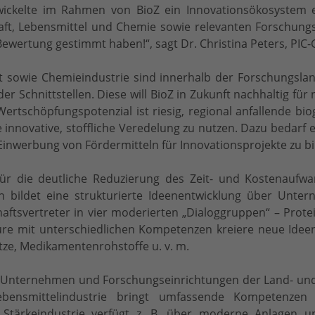
wickelte im Rahmen von BioZ ein Innovationsökosystem 
t, Lebensmittel und Chemie sowie relevanten Forschungse
 Bewertung gestimmt haben!“, sagt Dr. Christina Peters, PIC
 sowie Chemieindustrie sind innerhalb der Forschungsla
r Schnittstellen. Diese will BioZ in Zukunft nachhaltig fü
tschöpfungspotenzial ist riesig, regional anfallende biog
e innovative, stoffliche Veredelung zu nutzen. Dazu bedar
inwerbung von Fördermitteln für Innovationsprojekte zu bi
ür die deutliche Reduzierung des Zeit- und Kostenau
 bildet eine strukturierte Ideenentwicklung über Unt
aftsvertreter in vier moderierten „Dialoggruppen“ – Prote
re mit unterschiedlichen Kompetenzen kreiere neue Idee
etze, Medikamentenrohstoffe u. v. m.
te Unternehmen und Forschungseinrichtungen der Land- un
Lebensmittelindustrie bringt umfassende Kompetenze
d Stärkeindustrie verfügt z. B. über moderne Anlagen u