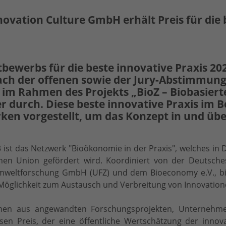
ovation Culture GmbH erhält Preis für die b
ewerbs für die beste innovative Praxis 2023 
ach der offenen sowie der Jury-Abstimmung s
m Rahmen des Projekts „BioZ – Biobasierte
ger durch. Diese beste innovative Praxis im
ken vorgestellt, um das Konzept in und üb
23 ist das Netzwerk "Bioökonomie in der Praxis", welches 
en Union gefördert wird. Koordiniert von der Deutsch
weltforschung GmbH (UFZ) und dem Bioeconomy e.V., bie
 Möglichkeit zum Austausch und Verbreitung von Innovation
amen aus angewandten Forschungsprojekten, Unternehm
esen Preis, der eine öffentliche Wertschätzung der inn