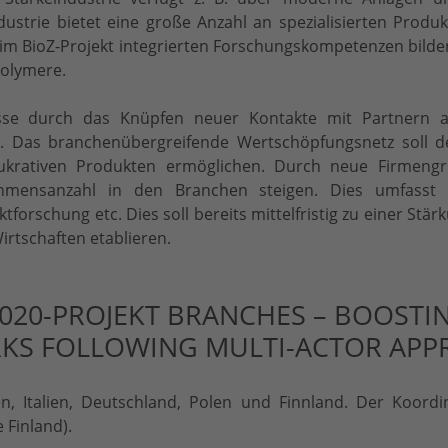
dustrie bietet eine große Anzahl an spezialisierten Produ
 im BioZ-Projekt integrierten Forschungskompetenzen bilden 
polymere.
isse durch das Knüpfen neuer Kontakte mit Partnern a
sse. Das branchenübergreifende Wertschöpfungsnetz soll 
lukrativen Produkten ermöglichen. Durch neue Firmeng
nehmensanzahl in den Branchen steigen. Dies umfasst
orschung etc. Dies soll bereits mittelfristig zu einer St
Wirtschaften etablieren.
020-PROJEKT BRANCHES – BOOSTI
KS FOLLOWING MULTI-ACTOR APP
, Italien, Deutschland, Polen und Finnland. Der Koordina
 Finland).