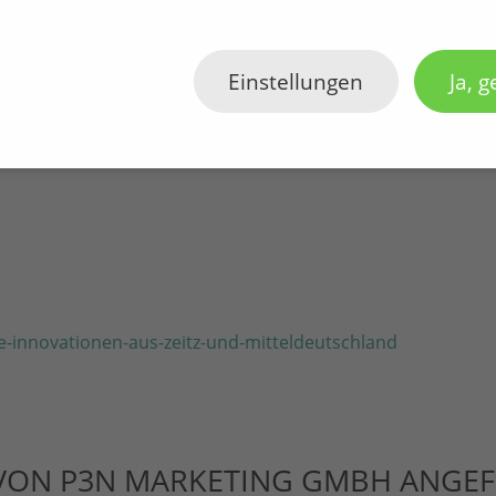
gung, Erschließung und Nutzung biologischer Ressource
werden entwickelt. Dabei basiert die Bioökonomie nac
Einstellungen
Ja, g
ren und Mikroorganismen und steht für den Schutz von K
-innovationen-aus-zeitz-und-mitteldeutschland
VON P3N MARKETING GMBH ANGE