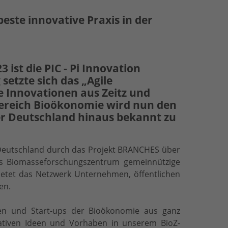
este innovative Praxis in der
ist die PIC - Pi Innovation
etzte sich das „Agile
 Innovationen aus Zeitz und
 Bereich Bioökonomie wird nun den
er Deutschland hinaus bekannt zu
in Deutschland durch das Projekt BRANCHES über
es Biomasseforschungszentrum gemeinnützige
tet das Netzwerk Unternehmen, öffentlichen
en.
en und Start-ups der Bioökonomie aus ganz
ovativen Ideen und Vorhaben in unserem BioZ-