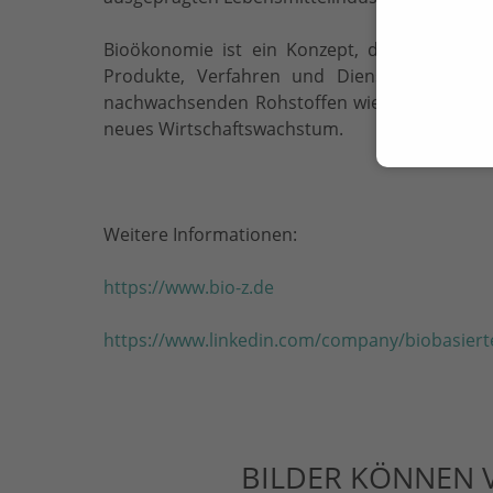
Bioökonomie ist ein Konzept, das die Erzeu
Produkte, Verfahren und Dienstleistungen 
nachwachsenden Rohstoffen wie Pflanzen, Tie
neues Wirtschaftswachstum.
Weitere Informationen:
https://www.bio-z.de
https://www.linkedin.com/company/biobasierte
BILDER KÖNNEN 