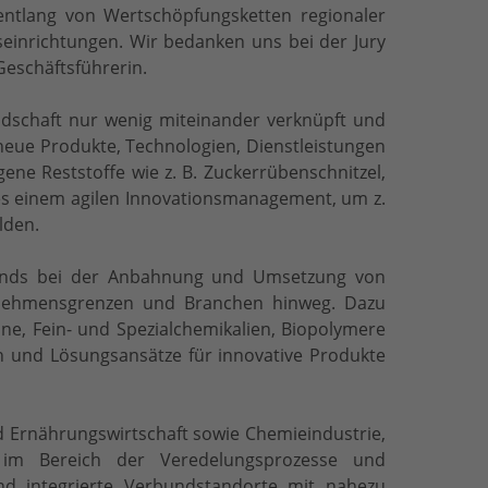
entlang von Wertschöpfungsketten regionaler
inrichtungen. Wir bedanken uns bei der Jury
-Geschäftsführerin.
ndschaft nur wenig miteinander verknüpft und
r neue Produkte, Technologien, Dienstleistungen
ene Reststoffe wie z. B. Zuckerrübenschnitzel,
f es einem agilen Innovationsmanagement, um z.
lden.
fwands bei der Anbahnung und Umsetzung von
ernehmensgrenzen und Branchen hinweg. Dazu
ine, Fein- und Spezialchemikalien, Biopolymere
n und Lösungsansätze für innovative Produkte
d Ernährungswirtschaft sowie Chemieindustrie,
n im Bereich der Veredelungsprozesse und
nd integrierte Verbundstandorte mit nahezu