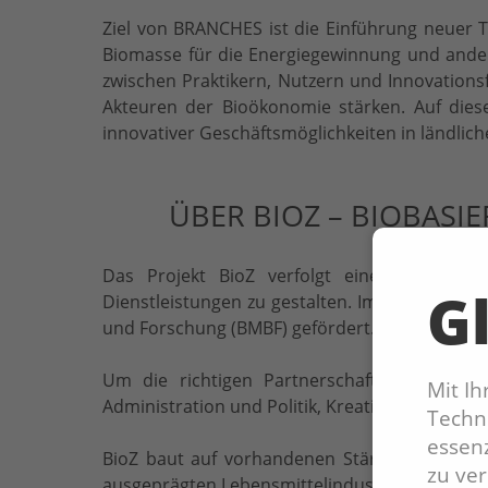
Ziel von BRANCHES ist die Einführung neuer
Biomasse für die Energiegewinnung und ande
zwischen Praktikern, Nutzern und Innovatio
Akteuren der Bioökonomie stärken. Auf die
innovativer Geschäftsmöglichkeiten in ländlich
ÜBER BIOZ – BIOBASI
Das Projekt BioZ verfolgt einen kooperat
Gl
Dienstleistungen zu gestalten. Im Rahmen de
und Forschung (BMBF) gefördert.
Um die richtigen Partnerschaften zu finden
Mit I
Administration und Politik, Kreativwirtschaft u
Techno
essenz
BioZ baut auf vorhandenen Stärken der Region
zu ve
ausgeprägten Lebensmittelindustrie, einer vi