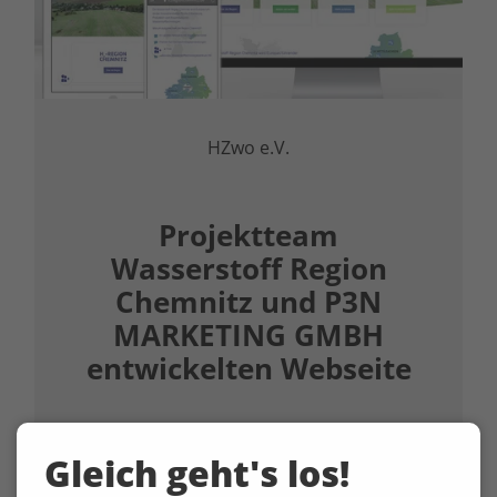
HZwo e.V.
Projektteam
Wasserstoff Region
Chemnitz und P3N
MARKETING GMBH
entwickelten Webseite
Gleich geht's los!