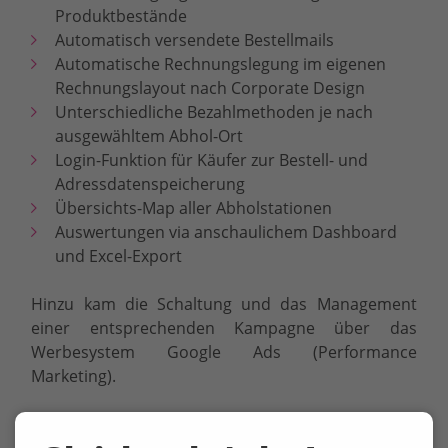
Produktbestände
Automatisch versendete Bestellmails
Automatische Rechnungslegung im eigenen
Rechnungslayout nach Corporate Design
Unterschiedliche Bezahlmethoden je nach
ausgewähltem Abhol-Ort
Login-Funktion für Käufer zur Bestell- und
Adressdatenspeicherung
Übersichts-Map aller Abholstationen
Auswertungen via anschaulichem Dashboard
und Excel-Export
Hinzu kam die Schaltung und das Management
einer entsprechenden Kampagne über das
Werbesystem Google Ads (Performance
Marketing).
Zum Shop der Genießergenossenschaft