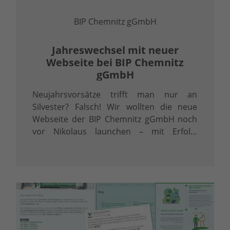
BIP Chemnitz gGmbH
Jahreswechsel mit neuer
Webseite bei BIP Chemnitz
gGmbH
Neujahrsvorsätze trifft man nur an
Silvester? Falsch! Wir wollten die neue
Webseite der BIP Chemnitz gGmbH noch
vor Nikolaus launchen – mit Erfolg:
Innerhalb von 12 Wochen wurden Texte
redigiert, Design überarbeitet, die
Struktur angepasst, in ein
benutzerfreundliches …