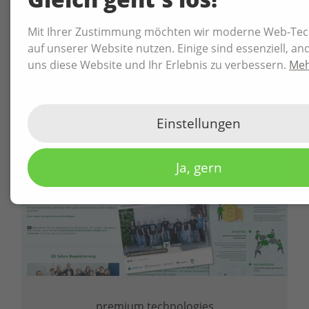
Mit Ihrer Zustimmung möchten wir moderne Web-Tec
auf unserer Website nutzen. Einige sind essenziell, an
uns diese Website und Ihr Erlebnis zu verbessern.
Meh
WEITERE REFERENZEN
Einstellungen
Ja, gern
premium technologies