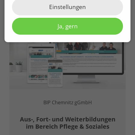
Einstellungen
WEITERE REFERENZEN
Ja, gern
BIP Chemnitz gGmbH
Aus-, Fort- und Weiter­bildungen
im Bereich Pflege & Soziales