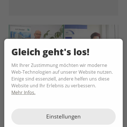
den 21. Informationstag unter dem Motto
„Mein Tag zum Gründen“. P3N MARKETING
war für der Moderation der Veranstaltung
…
Gleich geht's los!
Mit Ihrer Zustimmung möchten wir moderne
Web-Technologien auf unserer Website nutzen.
Einige sind essenziell, andere helfen uns diese
Website und Ihr Erlebnis zu verbessern.
Mehr Infos.
Sächsische
Industrieforschungsgemeinschaft e.V. (SIG)
Einstellungen
Gemeinschaft zur Bündelung
gemeinnütziger externer