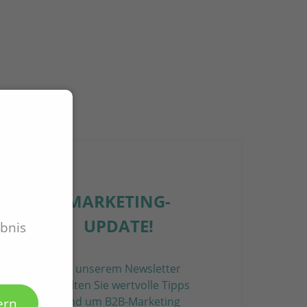
MARKETING-
UPDATE!
ebnis
Mit unserem Newsletter
erhalten Sie wertvolle Tipps
rund um B2B-Marketing
ern