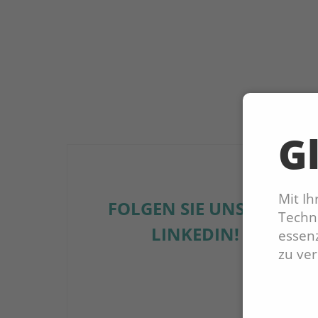
Gl
Mit I
FOLGEN SIE UNS AUF
Techno
LINKEDIN!
essenz
zu ve