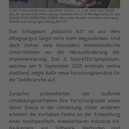
In der Podiumsdiskussion tauschten sich (v. l. n. r.) Dr. Aras Erkin (HYVE
AG), Dr. Sandra Dijk (HHL Leipzig Graduate School of Management), Dr. Ina
Meinelt (P3N MARKETING GMBH), Marc Jolly (Norafin Industries (Germany)
GmbH) und Hansjürgen Hering (ESYS G
Das Schlagwort „Industrie 4.0“ ist aus dem
Alltagsjargon längst nicht mehr wegzudenken. Und
doch stehen viele besonders mittelständische
Unternehmen vor der Herausforderung der
Implementierung. Das 3. futureTEX-Symposium,
welches am 9. September 2020 erstmals online
stattfand, zeigte dafür neue Forschungsansätze für
die Textilbranche auf.
Zunächst präsentierten vier laufende
Umsetzungsvorhaben ihre Forschungsziele sowie
deren Status in der Umsetzung. Unter anderem
arbeiten die Vorhaben-Teams an der Entwicklung
eines textilspezifisch, erweiterbaren Industrie 4.0-
Baukastens aus Software, Methoden und