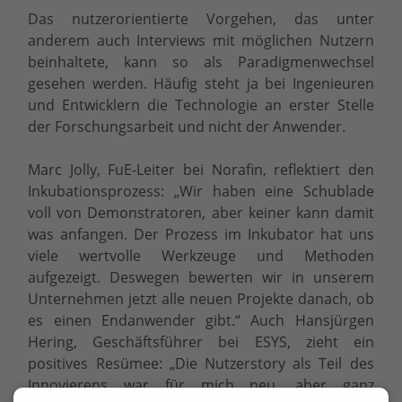
Das nutzerorientierte Vorgehen, das unter
anderem auch Interviews mit möglichen Nutzern
beinhaltete, kann so als Paradigmenwechsel
gesehen werden. Häufig steht ja bei Ingenieuren
und Entwicklern die Technologie an erster Stelle
der Forschungsarbeit und nicht der Anwender.
Marc Jolly, FuE-Leiter bei Norafin, reflektiert den
Inkubationsprozess: „Wir haben eine Schublade
voll von Demonstratoren, aber keiner kann damit
was anfangen. Der Prozess im Inkubator hat uns
viele wertvolle Werkzeuge und Methoden
aufgezeigt. Deswegen bewerten wir in unserem
Unternehmen jetzt alle neuen Projekte danach, ob
es einen Endanwender gibt.“ Auch Hansjürgen
Hering, Geschäftsführer bei ESYS, zieht ein
positives Resümee: „Die Nutzerstory als Teil des
Innovierens war für mich neu, aber ganz