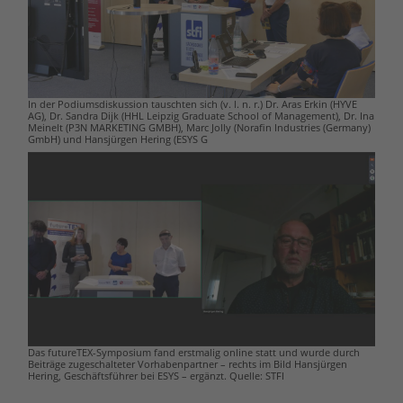
In der Podiumsdiskussion tauschten sich (v. l. n. r.) Dr. Aras Erkin (HYVE
AG), Dr. Sandra Dijk (HHL Leipzig Graduate School of Management), Dr. Ina
Meinelt (P3N MARKETING GMBH), Marc Jolly (Norafin Industries (Germany)
GmbH) und Hansjürgen Hering (ESYS G
Das futureTEX-Symposium fand erstmalig online statt und wurde durch
Beiträge zugeschalteter Vorhabenpartner – rechts im Bild Hansjürgen
Hering, Geschäftsführer bei ESYS – ergänzt. Quelle: STFI