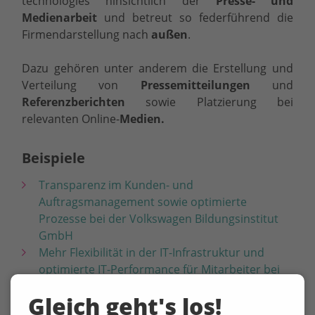
technologies hinsichtlich der
Presse- und
Medienarbeit
und betreut so federführend die
Firmendarstellung nach
außen
.
Dazu gehören unter anderem die Erstellung und
Verteilung von
Pressemitteilungen
und
Referenzberichten
sowie Platzierung bei
relevanten Online-
Medien.
Beispiele
Transparenz im Kunden- und
Auftragsmanagement sowie optimierte
Prozesse bei der Volkswagen Bildungsinstitut
GmbH
Mehr Flexibilität in der IT-Infrastruktur und
optimierte IT-Performance für Mitarbeiter bei
der DEUTUNA Finanzplanung GmbH
Gleich geht's los!