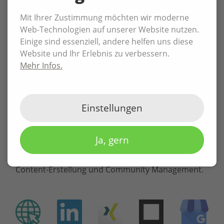
SOCIAL MEDIA
Mit Ihrer Zustimmung möchten wir moderne
Web-Technologien auf unserer Website nutzen.
Um die Kommunikation mit Interessenten,
Einige sind essenziell, andere helfen uns diese
Kunden, Partner und Lieferanten aktuell und
Website und Ihr Erlebnis zu verbessern.
transparent zu gestaltet, betreut P3N MARKETING
Mehr Infos.
die Social Media Kanäle des IT-Systemhauses
proaktiv.
Einstellungen
Wechselnde Themenkampagnen präsentieren die
Kompetenzen des Unternehmen, informieren über
Aktionen und Angebote und vermitteln einen
Ja, gern
Einblick in die vielfältigen technischen Themen.
Dabei übernehmen wir Redaktionsplanung,
Content-Erstellung und Community Management.