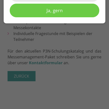
festlegen, Termine einhalten
Ja, gern
Maßnahmen kontrollieren, Messememo –
Leitfaden/Handbuch
Konsequente Nachbereitung der
Messekontakte
Individuelle Fragestunde mit Beispielen der
Teilnehmer
Für den aktuellen P3N-Schulungskatalog und das
Messemanagement-Paket schreiben Sie uns gerne
über unser
Kontaktformular
an.
ZURÜCK