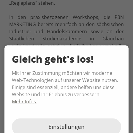
„Regieplans“ stehen.
In den praxisbezogenen Workshops, die P3N
MARKETING bereits mehrfach an den sächsischen
Industrie- und Handelskammern sowie an der
Staatlichen Studienakademie in Glauchau
gestalten durfte, erhalten die Teilnehmer wertvolle
Anregungen und Checklisten zu folgenden
Gleich geht's los!
Themen:
Mit Ihrer Zustimmung möchten wir moderne
Nichts geht ohne Konzept! Ziele, Zielgruppen,
Web-Technologien auf unserer Website nutzen.
Aufmacher, Budget, Förderung
Einige sind essenziell, andere helfen uns diese
Erfolgreiche Ansprache potenzieller Besucher
Website und Ihr Erlebnis zu verbessern.
vor, während und nach der Messe
Mehr Infos.
Reden Sie drüber! Öffentlichkeitsarbeit, News,
Social Media
Der Stand: Ausstattung, Messeteam,
Einbindung Dienstleister
Einstellungen
Interne Kommunikation: Verantwortlichkeiten