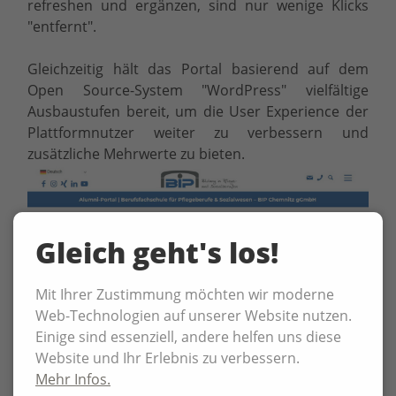
refreshen und ergänzen, sind nur wenige Klicks
"entfernt".
Gleichzeitig hält das Portal basierend auf dem
Open Source-System "WordPress" vielfältige
Ausbaustufen bereit, um die User Experience der
Plattformnutzer weiter zu verbessern und
zusätzliche Mehrwerte zu bieten.
Gleich geht's los!
Mit Ihrer Zustimmung möchten wir moderne
Web-Technologien auf unserer Website nutzen.
Einige sind essenziell, andere helfen uns diese
Website und Ihr Erlebnis zu verbessern.
Mehr Infos.
ZURÜCK