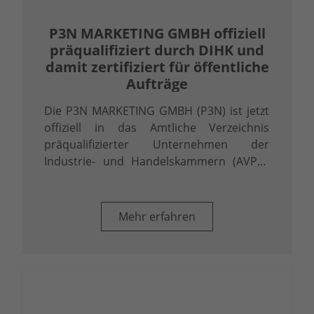
P3N MARKETING GMBH offiziell
präqualifiziert durch DIHK und
damit zertifiziert für öffentliche
Aufträge
Die P3N MARKETING GMBH (P3N) ist jetzt
offiziell in das Amtliche Verzeichnis
präqualifizierter Unternehmen der
Industrie- und Handelskammern (AVPQ)
eingetragen. Diese Eintragung gemäß § 48
Abs. 8 Vergabeverordnung (VgV) ist mehr
als ein Zertifikat – sie ist ein klares …
Mehr erfahren