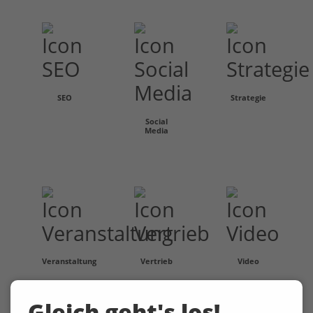
SEO
Strategie
Social
Media
Veranstaltung
Vertrieb
Video
Gleich geht's los!