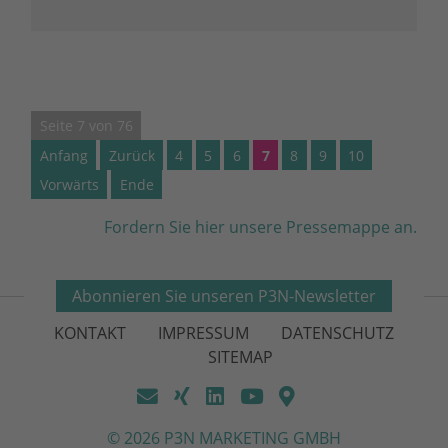
mit unterschiedlichen Arbeitsmaschinen
Seite 7 von 76
Anfang
Zurück
4
5
6
7
8
9
10
Vorwärts
Ende
Fordern Sie hier unsere Pressemappe an.
Abonnieren Sie unseren P3N-Newsletter
KONTAKT
IMPRESSUM
DATENSCHUTZ
SITEMAP
© 2026 P3N MARKETING GMBH