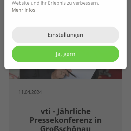
Website und Ihr Erlebnis zu verbessern.
Mehr Infos.
Einstellungen
Ja, gern
11.04.2024
vti - Jährliche
Pressekonferenz in
Großschönau