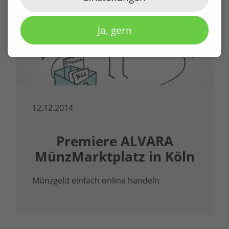
Ja, gern
12.12.2014
Premiere ALVARA
MünzMarktplatz in Köln
Münzgeld einfach online handeln