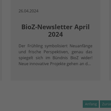
26.04.2024
BioZ-Newsletter April
2024
Der Frühling symbolisiert Neuanfänge
und frische Perspektiven, genau das
spiegelt sich im Bündnis BioZ wider!
Neue innovative Projekte gehen an den
Start, Challenges werden für weitere
Vorhaben vorbereitet und das Bündnis
wächst ständig.
Anfang
Zurü