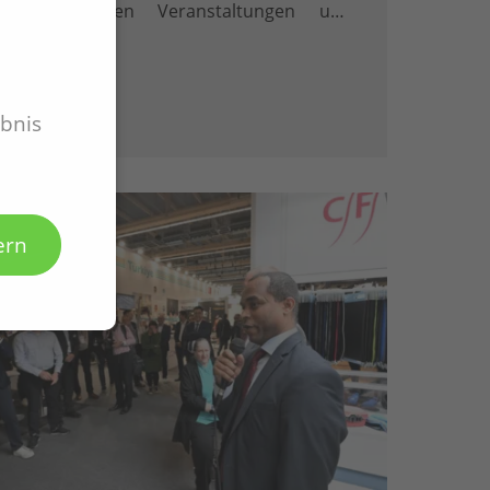
vergangenen Veranstaltungen und
Meilensteine.Bleiben Sie gespannt –
BioZ nimmt Sie mit in die BioZ-Welt und
bietet Ihnen spannende
Anknüpfungspunkte mit dem …
ebnis
ern