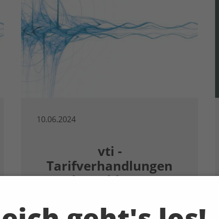
10.06.2024
vti -
Tarifverhandlungen
abgeschlossen
vti - Tarifverhandlungen abgeschlossen
eich geht's los!