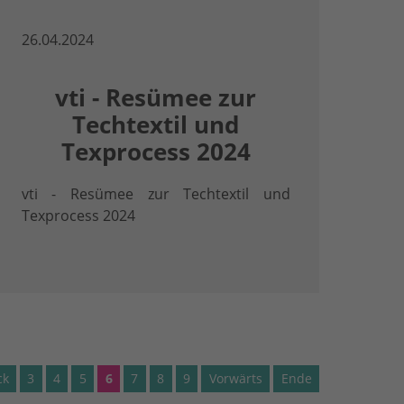
26.04.2024
vti - Resümee zur
Techtextil und
Texprocess 2024
vti - Resümee zur Techtextil und
Texprocess 2024
ck
3
4
5
6
7
8
9
Vorwärts
Ende