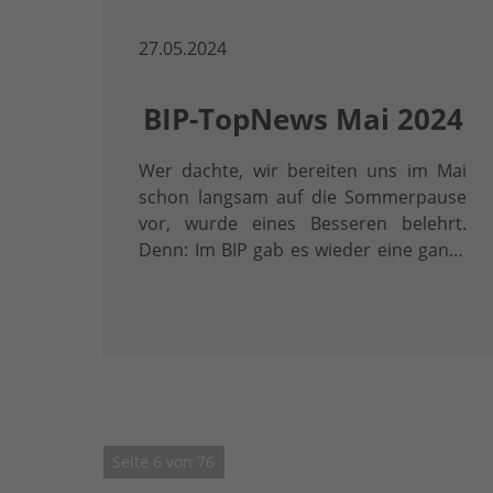
27.05.2024
BIP-TopNews Mai 2024
Wer dachte, wir bereiten uns im Mai
schon langsam auf die Sommerpause
vor, wurde eines Besseren belehrt.
Denn: Im BIP gab es wieder eine ganze
Portion voller Action und Highlights.
Neben dem Aktionstag #denkmalPflege
im Kino Metropol anlässlich des Tages
der Pflege …
Seite 6 von 76