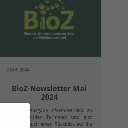
28.05.2024
BioZ-Newsletter Mai
2024
In dieser Ausgabe informiert BioZ zu
bevorstehenden Terminen und gibt
natürlich auch einen Rückblick auf die