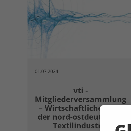
01.07.2024
vti -
Mitgliederversammlung
– Wirtschaftliche Lage
der nord-ostdeutschen
Gl
Textilindustrie