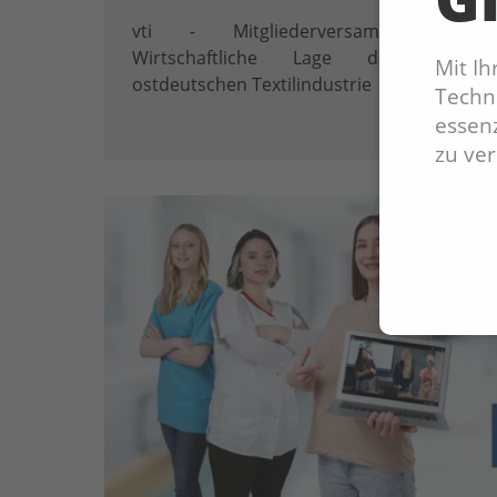
vti - Mitgliederversammlung –
Wirtschaftliche Lage der nord-
Mit I
ostdeutschen Textilindustrie
Techno
essenz
zu ve