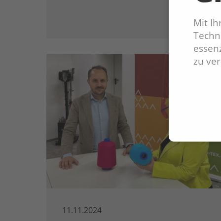
Mit I
Techno
essenz
zu ve
11.11.2024