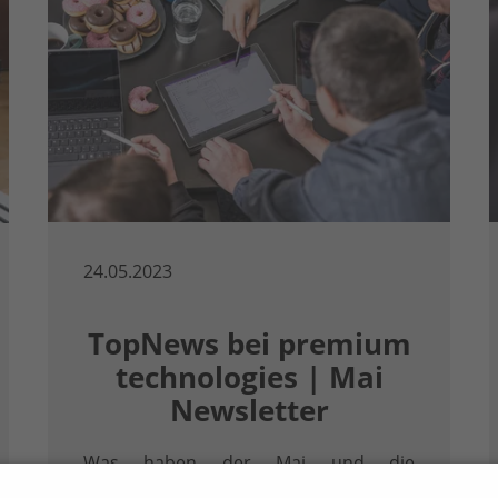
24.05.2023
TopNews bei premium
technologies | Mai
Newsletter
Was haben der Mai und die
Digitalisierung gemeinsam? Neubeginn