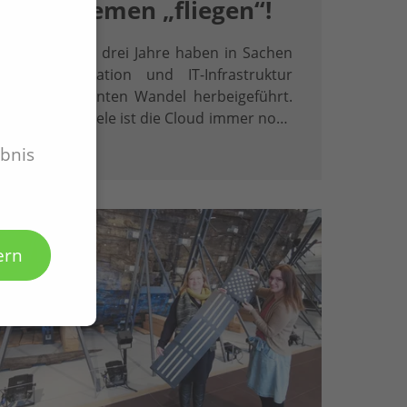
Systemen „fliegen“!
Die letzten drei Jahre haben in Sachen
Kommunikation und IT-Infrastruktur
einen rasanten Wandel herbeigeführt.
Doch für viele ist die Cloud immer noch
Neuland.
ebnis
ern