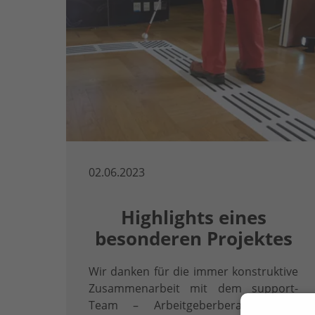
02.06.2023
Highlights eines
besonderen Projektes
Wir danken für die immer konstruktive
Zusammenarbeit mit dem support-
Team – Arbeitgeberberatung zur