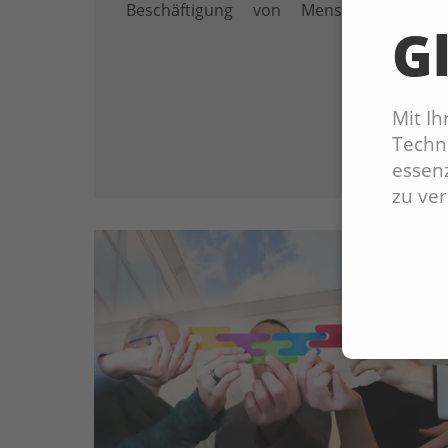
Beschäftigung von Menschen mit
Gl
Behinderung
Mit I
Techno
essenz
zu ve