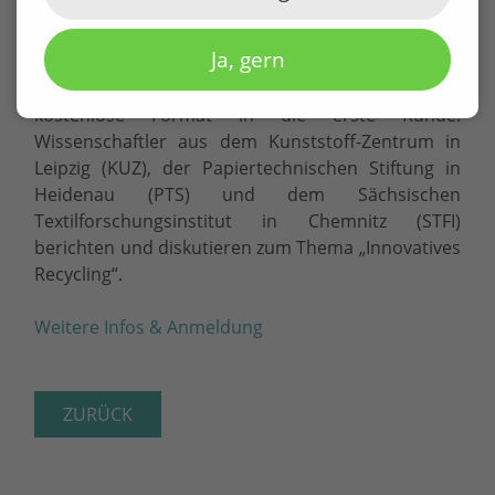
Mitgliedsinstitute des Sächsischen
Industrieforschungsgemeinschaft e.V. haben.
Ja, gern
Am 21. Januar 2021 um 10.30 Uhr startet das
kostenlose Format in die erste Runde.
Wissenschaftler aus dem Kunststoff-Zentrum in
Leipzig (KUZ), der Papiertechnischen Stiftung in
Heidenau (PTS) und dem Sächsischen
Textilforschungsinstitut in Chemnitz (STFI)
berichten und diskutieren zum Thema „Innovatives
Recycling“.
Weitere Infos & Anmeldung
ZURÜCK