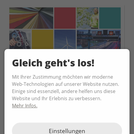
Gleich geht's los!
Mit Ihrer Zustimmung möchten wir moderne
Web-Technologien auf unserer Website nutzen.
Laut Umweltbundesamt fallen pro Jahr 18,7
Einige sind essenziell, andere helfen uns diese
Millionen Tonnen Verpackungsmüll an. Knapp 70
Website und Ihr Erlebnis zu verbessern.
Prozent werden recycelt.
Mehr Infos.
Die neue virtuelle Veranstaltungsreihe SIG Science
Talk, moderiert von P3N MARKETING, zeigt auf,
welche neuen Forschungsergebnisse die
Einstellungen