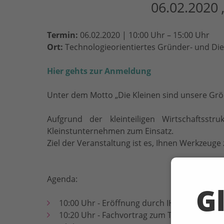
06.02.202
Termin:
06.02.2020 | 10:00 Uhr – 15:00 Uhr
Ort:
Technologieorientiertes Gründer- und Di
Hier gehts zur Anmeldung
Unter dem Motto „Die Kleinen sind unsere Größ
Aufgrund der kleinteiligen Wirtschaftss
Kleinstunternehmen zum Einsatz.
Ziel der Veranstaltung ist es, Ihnen Werkzeug
Agenda:
Gl
10:00 Uhr - Eröffnung durch IHK + HWK
10:20 Uhr - Fachvortrag zum Thema „Wie wär