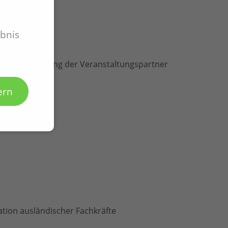
birge
ebnis
gleitausstellung der Veranstaltungspartner
ern
ation ausländischer Fachkräfte