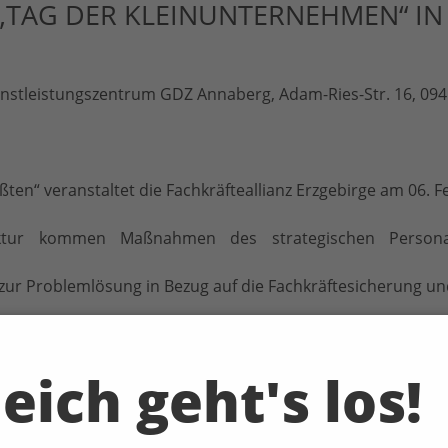
0 „TAG DER KLEINUNTERNEHMEN“ I
enstleistungszentrum GDZ Annaberg, Adam-Ries-Str. 16, 09
ten“ veranstaltet die Fachkräfteallianz Erzgebirge am 06.
truktur kommen Maßnahmen des strategischen Person
e zur Problemlösung in Bezug auf die Fachkräftesicherung u
eich geht's los!
’s mit guter Personalarbeit?“