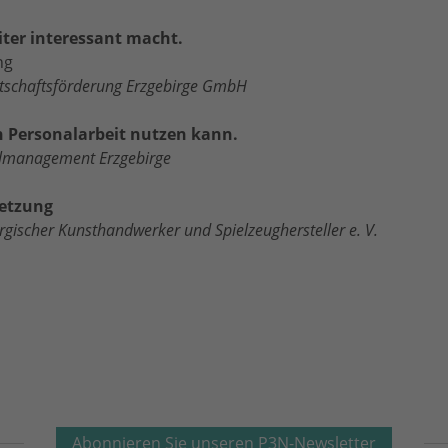
ter interessant macht.
ng
irtschaftsförderung Erzgebirge GmbH
n Personalarbeit nutzen kann.
nalmanagement Erzgebirge
netzung
rgischer Kunsthandwerker und Spielzeughersteller e. V.
Abonnieren Sie unseren P3N-Newsletter