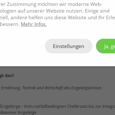
rum
hrer Zustimmung möchten wir moderne Web-
kräftesicherung in kleinen und Kleinstunternehmen im Erzge
logien auf unserer Website nutzen. Einige sind
H
iell, andere helfen uns diese Website und Ihr Erl
Handwerk – das geht!
rbessern.
Mehr Infos.
ei Schellenberger Aue
n zur Vertiefung ausgewählter Projekte, Netzwerken und Be
Einstellungen
Ja, g
gt das?
 Ernährung, Technik und Wirtschaft des Erzgebirgskreises
rzgebirge - Vom notfallbedingten Chefersatz bis zur Integr
nalkammer Erzgebirge