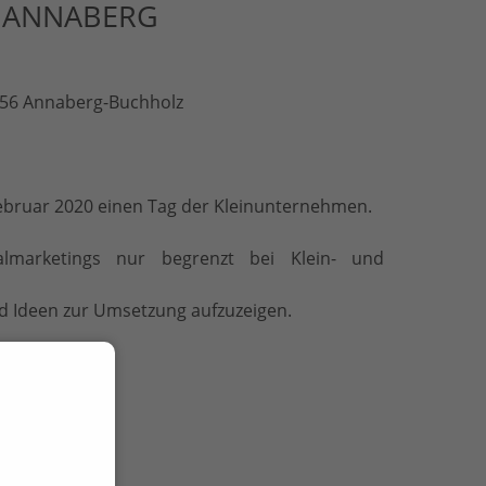
N ANNABERG
456 Annaberg-Buchholz
 Februar 2020 einen Tag der Kleinunternehmen.
almarketings nur begrenzt bei Klein- und
nd Ideen zur Umsetzung aufzuzeigen.