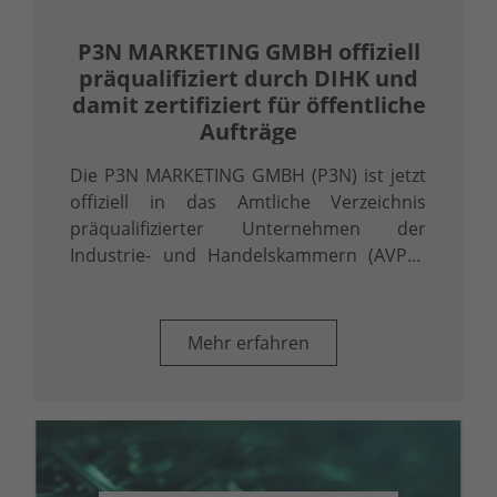
P3N MARKETING GMBH offiziell
präqualifiziert durch DIHK und
damit zertifiziert für öffentliche
Aufträge
Die P3N MARKETING GMBH (P3N) ist jetzt
offiziell in das Amtliche Verzeichnis
präqualifizierter Unternehmen der
Industrie- und Handelskammern (AVPQ)
eingetragen. Diese Eintragung gemäß § 48
Abs. 8 Vergabeverordnung (VgV) ist mehr
als ein Zertifikat – sie ist ein klares …
Mehr erfahren