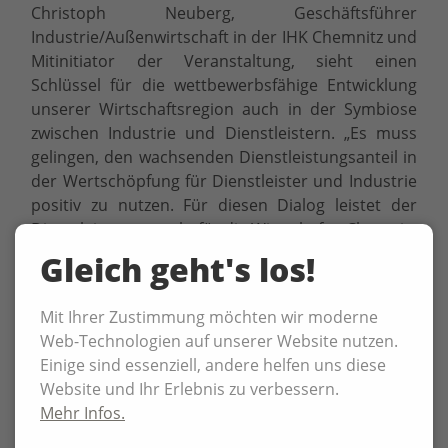
Christoph Neuberg, Geschäftsführer
Industrie/Außenwirtschaft in der IHK Chemnitz und
Mitinitiator der Veranstaltung, sieht einen
Schlüssel für die wettbewerbsfähige Entwicklung
unserer Wirtschaftsregion auch in der Symbiose
zwischen Industrie und Dienstleistern. „Es muss
gelingen, den wachsenden Dienstleistungsanteil in
der Wertschöpfung für Dienstleister und Industrie
positiv zu nutzen. Für diesen Dialog leistet der
Dienstleistungsmarkt für die Wirtschaft – Chemnitz
2020 einen wichtigen Beitrag.“, meint Neuberg.
Gleich geht's los!
Download Studie „SachsoMeter 2016“
Mit Ihrer Zustimmung möchten wir moderne
Web-Technologien auf unserer Website nutzen.
Einige sind essenziell, andere helfen uns diese
Website und Ihr Erlebnis zu verbessern.
Mehr Infos.