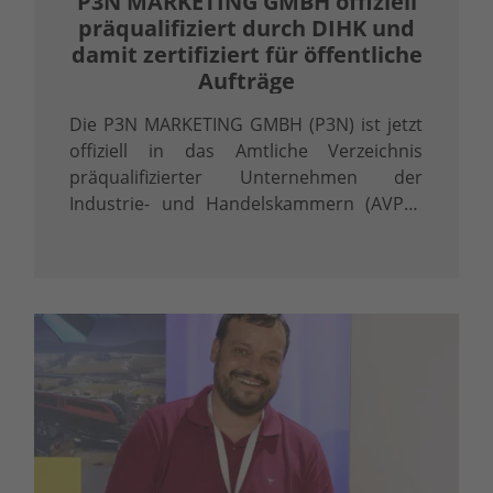
P3N MARKETING GMBH offiziell
präqualifiziert durch DIHK und
damit zertifiziert für öffentliche
Aufträge
Die P3N MARKETING GMBH (P3N) ist jetzt
offiziell in das Amtliche Verzeichnis
präqualifizierter Unternehmen der
Industrie- und Handelskammern (AVPQ)
eingetragen. Diese Eintragung gemäß § 48
Abs. 8 Vergabeverordnung (VgV) ist mehr
als ein Zertifikat – sie ist ein klares …