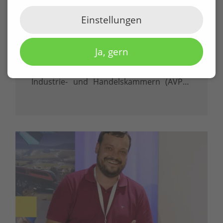
präqualifiziert durch DIHK und
damit zertifiziert für öffentliche
Einstellungen
Aufträge
Die P3N MARKETING GMBH (P3N) ist jetzt
Ja, gern
offiziell in das Amtliche Verzeichnis
präqualifizierter Unternehmen der
Industrie- und Handelskammern (AVPQ)
eingetragen. Diese Eintragung gemäß § 48
Abs. 8 Vergabeverordnung (VgV) ist mehr
als ein Zertifikat – sie ist ein klares …