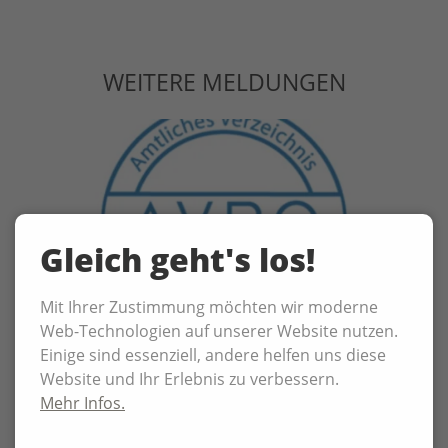
WEITERE MELDUNGEN
Gleich geht's los!
Mit Ihrer Zustimmung möchten wir moderne
Web-Technologien auf unserer Website nutzen.
Einige sind essenziell, andere helfen uns diese
02.06.2026
Website und Ihr Erlebnis zu verbessern.
Mehr Infos.
P3N MARKETING GMBH offiziell