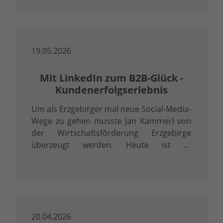
Abs. 8 Vergabeverordnung (VgV) ist mehr
als ein Zertifikat – sie ist ein klares …
19.05.2026
Mit LinkedIn zum B2B-Glück -
Kundenerfolgserlebnis
Um als Erzgebirger mal neue Social-Media-
Wege zu gehen musste Jan Kammerl von
der Wirtschaftsförderung Erzgebirge
überzeugt werden. Heute ist er
überzeugter LinkedInler.
20.04.2026