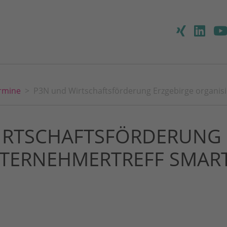
rmine
P3N und Wirtschaftsförderung Erzgebirge organi
IRTSCHAFTSFÖRDERUNG 
TERNEHMERTREFF SMAR