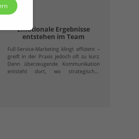
ern
20.04.2026
Emotionale Ergebnisse
entstehen im Team
Full-Service-Marketing klingt effizient –
greift in der Praxis jedoch oft zu kurz.
Denn überzeugende Kommunikation
entsteht dort, wo strategisches
Denken, präzise Inhalte und
professionelle Umsetzung
ineinandergreifen.