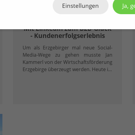
Einstellungen
Ja, g
19.05.2026
Mit LinkedIn zum B2B-Glück
- Kundenerfolgserlebnis
Um als Erzgebirger mal neue Social-
Media-Wege zu gehen musste Jan
Kammerl von der Wirtschaftsförderung
Erzgebirge überzeugt werden. Heute ist
er überzeugter LinkedInler.