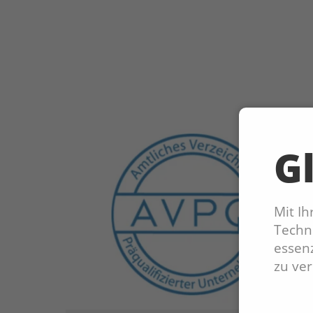
Gl
Mit I
Techno
essenz
zu ve