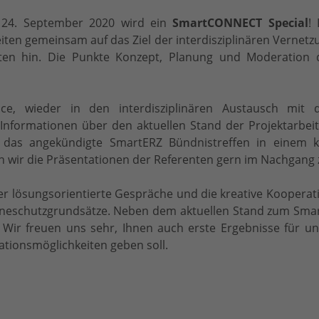
24. September 2020 wird ein
SmartCONNECT Special
! 
ten gemeinsam auf das Ziel der interdisziplinären Vernetz
ten hin. Die Punkte Konzept, Planung und Moderation 
ce, wieder in den interdisziplinären Austausch mit 
nformationen über den aktuellen Stand der Projektarbei
 das angekündigte SmartERZ Bündnistreffen in einem 
den wir die Präsentationen der Referenten gern im Nachgang 
der lösungsorientierte Gespräche und die kreative Kooper
eneschutzgrundsätze. Neben dem aktuellen Stand zum Smart
r freuen uns sehr, Ihnen auch erste Ergebnisse für uns
ionsmöglichkeiten geben soll.