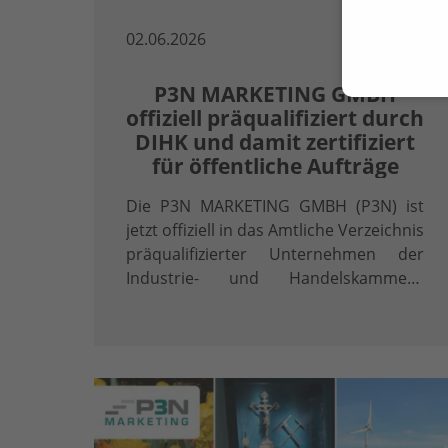
02.06.2026
P3N MARKETING GMBH
offiziell präqualifiziert durch
DIHK und damit zertifiziert
für öffentliche Aufträge
Die P3N MARKETING GMBH (P3N) ist
jetzt offiziell in das Amtliche Verzeichnis
präqualifizierter Unternehmen der
Industrie- und Handelskammern
(AVPQ) eingetragen. Diese Eintragung
gemäß § 48 Abs. 8 Vergabeverordnung
(VgV) ist mehr als ein Zertifikat – sie ist
ein klares …